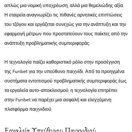
απλώς μια νομική υποχρέωση, αλλά μια θεμελιώδης αξία.
Η εταιρεία αναγνωρίζει τις πιθανές αρνητικές επιπτώσεις
του τζόγου και εργάζεται συνεχώς για την ανάπτυξη και την
εφαρμογή μέτρων που προστατεύουν τους παίκτες από την
ανάπτυξη προβληματικής συμπεριφοράς.
Η τεχνολογία παίζει καθοριστικό ρόλο στην προσέγγιση
της Funbet για την υπεύθυνο παιχνίδι. Από τα προηγμένα
συστήματα εντοπισμού προβληματικής συμπεριφοράς έως
τα εργαλεία αυτο-αποκλεισμού, η τεχνολογία επιτρέπει
στην Funbet να παρέχει μια ασφαλή και ελεγχόμενη
πλατφόρμα παιχνιδιού.
Εργαλεία Υπεύθυνου Παιχνιδιού