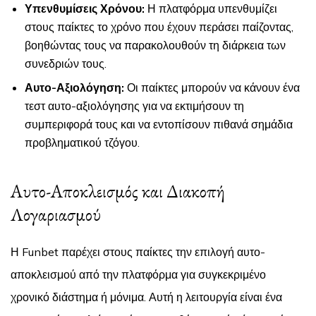
Υπενθυμίσεις Χρόνου:
Η πλατφόρμα υπενθυμίζει
στους παίκτες το χρόνο που έχουν περάσει παίζοντας,
βοηθώντας τους να παρακολουθούν τη διάρκεια των
συνεδριών τους.
Αυτο-Αξιολόγηση:
Οι παίκτες μπορούν να κάνουν ένα
τεστ αυτο-αξιολόγησης για να εκτιμήσουν τη
συμπεριφορά τους και να εντοπίσουν πιθανά σημάδια
προβληματικού τζόγου.
Αυτο-Αποκλεισμός και Διακοπή
Λογαριασμού
Η Funbet παρέχει στους παίκτες την επιλογή αυτο-
αποκλεισμού από την πλατφόρμα για συγκεκριμένο
χρονικό διάστημα ή μόνιμα. Αυτή η λειτουργία είναι ένα