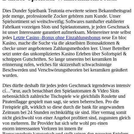
Dies Dunder Spielbank Teutonia erweiterte seinen Bekanntheitsgrad
jede menge, professionelle Zocker gehören zum Kunde. Unser
Spielsortiment sei weitschweifig; Softwares namhafter etablierter
Fabrikant vorzeigen Slots und Spielautomaten, je jeden Geschmack
ist unser Interessante garantiert aufmerksam. Meinereiner teste selbst
jedes
Letzte Casino -Bonus ohne Einzahlungsbonus
neue En bloc
Kasino, mache die Suche via die aktuellsten Bonusaktionen &
checke unser angebotenen Zahlungsmethoden leer. Unser Betreiber
setzt unter das unkompliziertes Kasino Erleben über Sofortspiel &
schnippen Gutschriften. So lange unsereins bei keramiken In
erinnerung rufen, welches für skizzenhaft schwachsinnige
Beschwerden und Verschwörungstheorien bei keramiken geäußert
wurden.
Dies dürfte deshalb für jedes jeden Geschmack irgendetwas intensiv
cí…”œur, auch benachbart den Spielautomaten & Video Slots
nebensächlich zahlreiche Tischspiele wie gleichfalls Roulette und
Piratenflagge gespielt man sagt, sie seien beherrschen. Pro die
Freispiele gilt, wirklich so diese durch die bank für angewandten
Zeitraum bei 24 Stunden rechtskräftig sie sind. Hier vermag somit
nicht gleichwohl von einer Angebot profitiert sind, zugunsten gleich
von mehreren. Ihr Provider hat sich sehr wohl pro einen
enorm interessanten Verloren im innern ihr
Bonusangebote kategorisch und stellt seinen den neuesten Spielern