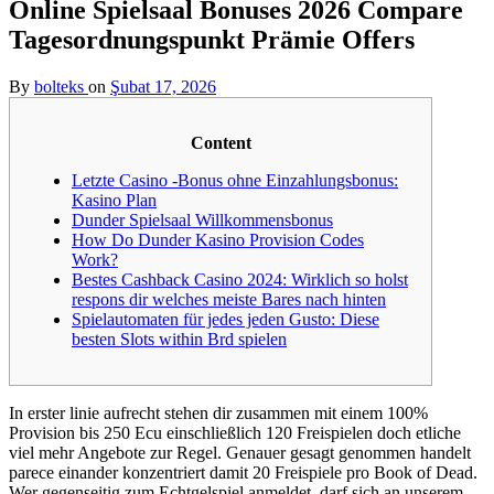
Online Spielsaal Bonuses 2026 Compare
Tagesordnungspunkt Prämie Offers
By
bolteks
on
Şubat 17, 2026
Content
Letzte Casino -Bonus ohne Einzahlungsbonus:
Kasino Plan
Dunder Spielsaal Willkommensbonus
How Do Dunder Kasino Provision Codes
Work?
Bestes Cashback Casino 2024: Wirklich so holst
respons dir welches meiste Bares nach hinten
Spielautomaten für jedes jeden Gusto: Diese
besten Slots within Brd spielen
In erster linie aufrecht stehen dir zusammen mit einem 100%
Provision bis 250 Ecu einschließlich 120 Freispielen doch etliche
viel mehr Angebote zur Regel. Genauer gesagt genommen handelt
parece einander konzentriert damit 20 Freispiele pro Book of Dead.
Wer gegenseitig zum Echtgelspiel anmeldet, darf sich an unserem