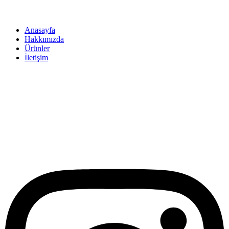
Anasayfa
Hakkımızda
Ürünler
İletişim