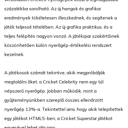
százalékba sorolható. Az új hangok és grafikai
eredmények tökéletesen illeszkednek, és segítenek a
játék teljessé tételében. Az új grafika praktikus, és a
teljes felépítés nagyon vonzó. A játékipar szakértőinek
köszönhetően külön nyerőgép-értékelési rendszert
kezelnek.
A játékosok számát tekintve, akik megpróbálják
megtalálni őket, a Cricket Celebrity nem egy túl
népszerű nyerőgép. Jobban működik, mint a
gyűjteményünkben szereplő összes ellenőrzött
nyerőgép 13%-a. Tekintettel arra, hogy akik telepítettek
egy játékot HTML5-ben, a Cricket Superstar játékot
egyesével lehet játszani.