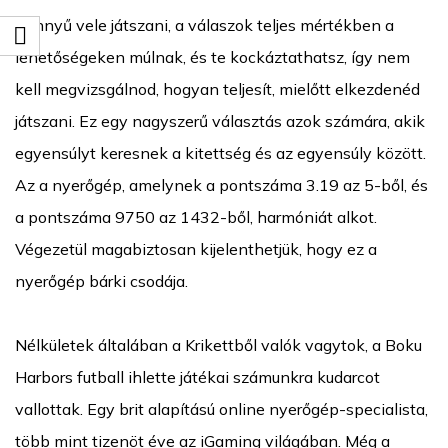
Könnyű vele játszani, a válaszok teljes mértékben a
lehetőségeken múlnak, és te kockáztathatsz, így nem
kell megvizsgálnod, hogyan teljesít, mielőtt elkezdenéd
játszani. Ez egy nagyszerű választás azok számára, akik
egyensúlyt keresnek a kitettség és az egyensúly között.
Az a nyerőgép, amelynek a pontszáma 3.19 az 5-ből, és
a pontszáma 9750 az 1432-ből, harmóniát alkot.
Végezetül magabiztosan kijelenthetjük, hogy ez a
nyerőgép bárki csodája.
Nélkületek általában a Krikettből valók vagytok, a Boku
Harbors futball ihlette játékai számunkra kudarcot
vallottak. Egy brit alapítású online nyerőgép-specialista,
több mint tizenöt éve az iGaming világában. Még a