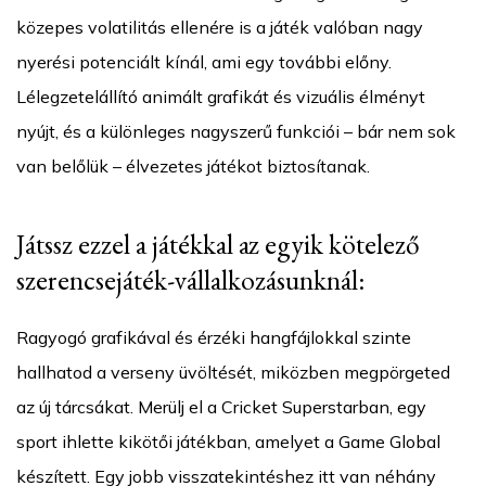
közepes volatilitás ellenére is a játék valóban nagy
nyerési potenciált kínál, ami egy további előny.
Lélegzetelállító animált grafikát és vizuális élményt
nyújt, és a különleges nagyszerű funkciói – bár nem sok
van belőlük – élvezetes játékot biztosítanak.
Játssz ezzel a játékkal az egyik kötelező
szerencsejáték-vállalkozásunknál:
Ragyogó grafikával és érzéki hangfájlokkal szinte
hallhatod a verseny üvöltését, miközben megpörgeted
az új tárcsákat. Merülj el a Cricket Superstarban, egy
sport ihlette kikötői játékban, amelyet a Game Global
készített. Egy jobb visszatekintéshez itt van néhány