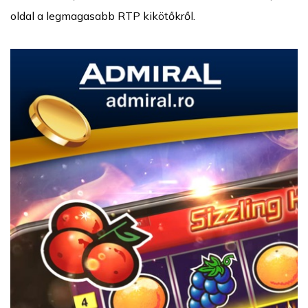
oldal a legmagasabb RTP kikötőkről.