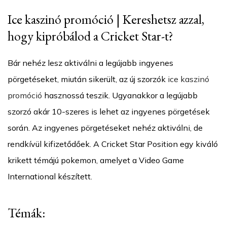
Ice kaszinó promóció | Kereshetsz azzal,
hogy kipróbálod a Cricket Star-t?
Bár nehéz lesz aktiválni a legújabb ingyenes
pörgetéseket, miután sikerült, az új szorzók
ice kaszinó
promóció
hasznossá teszik. Ugyanakkor a legújabb
szorzó akár 10-szeres is lehet az ingyenes pörgetések
során. Az ingyenes pörgetéseket nehéz aktiválni, de
rendkívül kifizetődőek. A Cricket Star Position egy kiváló
krikett témájú pokemon, amelyet a Video Game
International készített.
Témák: