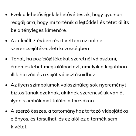
Ezek a lehetőségek lehetővé teszik, hogy gyorsan
reagálj arra, hogy mi történik a lejtőddel, és tétet állíts
be a tényleges kimenőre.
Az elmúlt 7 évben részt vettem az online
szerencsejáték-üzleti közösségben.
Tehát, ha pozíciójátékokat szeretnél választani,
érdemes lehet megtalálnod azt, amelyik a legjobban
illik hozzád és a saját választásaidhoz.
Az ilyen szimbólumok valószínűleg sok nyereményt
biztosítanak azoknak, akiknek szerencséjük van öt
ilyen szimbólumot találni a tárcsákon.
A szerző összes, a tartományhoz tartozó videojátéka
előnyös, és társulhat, és ez alól ez a termék sem
kivétel.