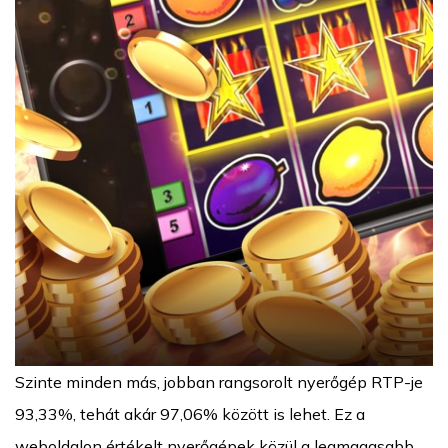
Szinte minden más, jobban rangsorolt ​​nyerőgép RTP-je
93,33%, tehát akár 97,06% között is lehet. Ez a
weboldalon értékelt nyerőgépek közül a legmagasabb