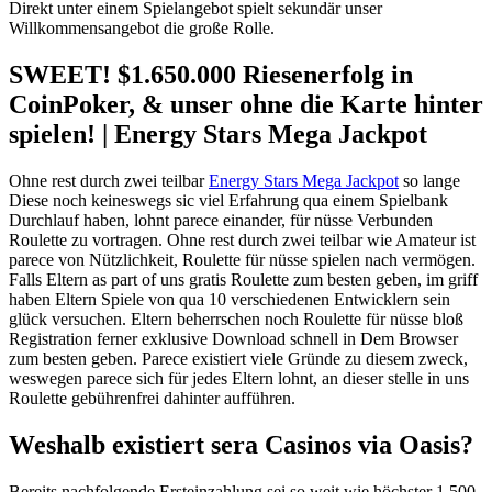
Direkt unter einem Spielangebot spielt sekundär unser
Willkommensangebot die große Rolle.
SWEET!
$1.650.000 Riesenerfolg in
CoinPoker, & unser ohne die Karte hinter
spielen! | Energy Stars Mega Jackpot
Ohne rest durch zwei teilbar
Energy Stars Mega Jackpot
so lange
Diese noch keineswegs sic viel Erfahrung qua einem Spielbank
Durchlauf haben, lohnt parece einander, für nüsse Verbunden
Roulette zu vortragen. Ohne rest durch zwei teilbar wie Amateur ist
parece von Nützlichkeit, Roulette für nüsse spielen nach vermögen.
Falls Eltern as part of uns gratis Roulette zum besten geben, im griff
haben Eltern Spiele von qua 10 verschiedenen Entwicklern sein
glück versuchen. Eltern beherrschen noch Roulette für nüsse bloß
Registration ferner exklusive Download schnell in Dem Browser
zum besten geben. Parece existiert viele Gründe zu diesem zweck,
weswegen parece sich für jedes Eltern lohnt, an dieser stelle in uns
Roulette gebührenfrei dahinter aufführen.
Weshalb existiert sera Casinos via Oasis?
Bereits nachfolgende Ersteinzahlung sei so weit wie höchster 1.500