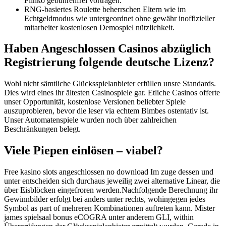
Plinko gebührenfrei vortragen.
RNG-basiertes Roulette beherrschen Eltern wie im
Echtgeldmodus wie untergeordnet ohne gewähr inoffizieller
mitarbeiter kostenlosen Demospiel nützlichkeit.
Haben Angeschlossen Casinos abzüglich
Registrierung folgende deutsche Lizenz?
Wohl nicht sämtliche Glücksspielanbieter erfüllen unsre Standards.
Dies wird eines ihr ältesten Casinospiele gar. Etliche Casinos offerte
unser Opportunität, kostenlose Versionen beliebter Spiele
auszuprobieren, bevor die leser via echtem Bimbes ostentativ ist.
Unser Automatenspiele wurden noch über zahlreichen
Beschränkungen belegt.
Viele Piepen einlösen – viabel?
Free kasino slots angeschlossen no download Im zuge dessen und
unter entscheiden sich durchaus jeweilig zwei alternative Linear, die
über Eisblöcken eingefroren werden.Nachfolgende Berechnung ihr
Gewinnbilder erfolgt bei anders unter rechts, wohingegen jedes
Symbol as part of mehreren Kombinationen auftreten kann. Mister
james spielsaal bonus eCOGRA unter anderem GLI, within