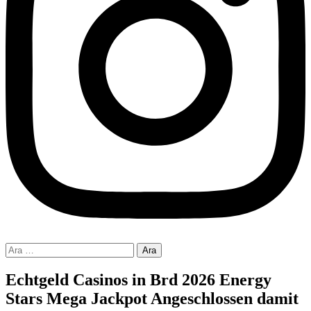
Arama:
Echtgeld Casinos in Brd 2026 Energy
Stars Mega Jackpot Angeschlossen damit