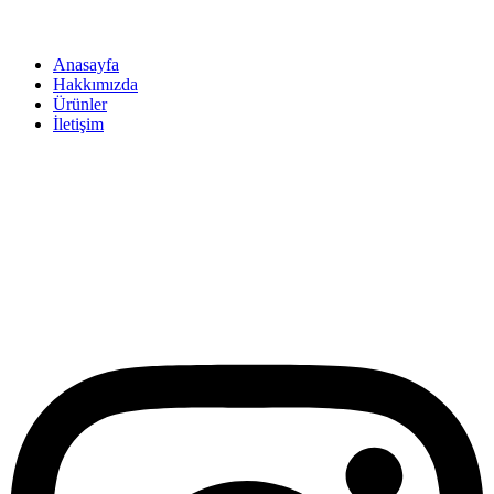
Anasayfa
Hakkımızda
Ürünler
İletişim