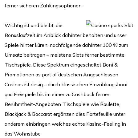
ferner sicheren Zahlungsoptionen.
Wichtig ist und bleibt, die
Bonuslaufzeit im Anblick dahinter behalten und unser
Spiele hinter küren, nachfolgende dahinter 100 % zum
Umsatz beitragen – meistens Slots ferner bestimmte
Tischspiele. Diese Spektrum eingeschaltet Boni &
Promotionen as part of deutschen Angeschlossen
Casinos ist riesig – durch klassischen Einzahlungsboni
qua Freispiele bis im eimer zu Cashback ferner
Berühmtheit-Angeboten. Tischspiele wie Roulette,
Blackjack & Baccarat ergänzen dies Portefeuille unter
anderem einbringen welches echte Kasino-Feeling in
das Wohnstube.