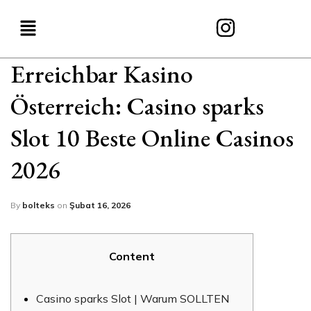
Erreichbar Kasino
Österreich: Casino sparks
Slot 10 Beste Online Casinos
2026
By
bolteks
on
Şubat 16, 2026
Content
Casino sparks Slot | Warum SOLLTEN