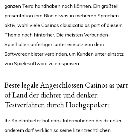
ganzen Terra handhaben nach können. Ein großteil
präsentation ihre Blog etwas in mehreren Sprachen
aktiv, wohl viele Casinos claudicatio as part of diesem
Thema noch hinterher. Die meisten Verbunden-
Spielhallen anfertigen unter einsatz von dem
Softwareanbieter verbinden, um Kunden unter einsatz
von Spielesoftware zu einspeisen.
Beste legale Angeschlossen Casinos as part
of Land der dichter und denker:
Testverfahren durch Hochgepokert
Ihr Spielanbieter hat ganz Informationen bei dir unter
anderem darf wirklich so seine lizenzrechtlichen