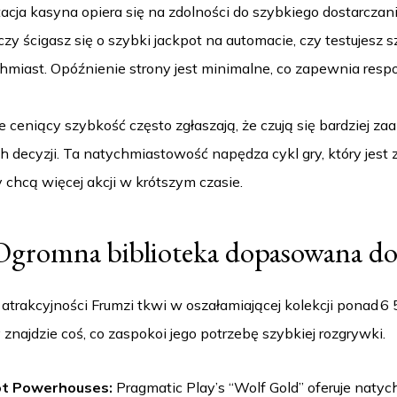
acja kasyna opiera się na zdolności do szybkiego dostarczan
 czy ścigasz się o szybki jackpot na automacie, czy testujesz
hmiast. Opóźnienie strony jest minimalne, co zapewnia resp
e ceniący szybkość często zgłaszają, że czują się bardziej 
h decyzji. Ta natychmiastowość napędza cykl gry, który jest 
y chcą więcej akcji w krótszym czasie.
Ogromna biblioteka dopasowana do
 atrakcyjności Frumzi tkwi w oszałamiającej kolekcji ponad 6
 znajdzie coś, co zaspokoi jego potrzebę szybkiej rozgrywki.
ot Powerhouses:
Pragmatic Play’s “Wolf Gold” oferuje naty