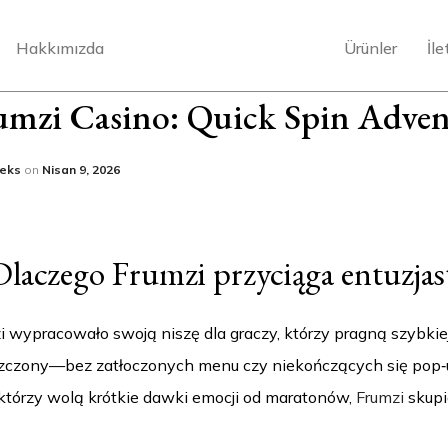
Hakkımızda
Ürünler
İle
umzi Casino: Quick Spin Advent
teks
on
Nisan 9, 2026
Dlaczego Frumzi przyciąga entuzja
i wypracowało swoją niszę dla graczy, którzy pragną szybkiej 
zczony—bez zatłoczonych menu czy niekończących się pop‑u
 którzy wolą krótkie dawki emocji od maratonów,
Frumzi
skupia