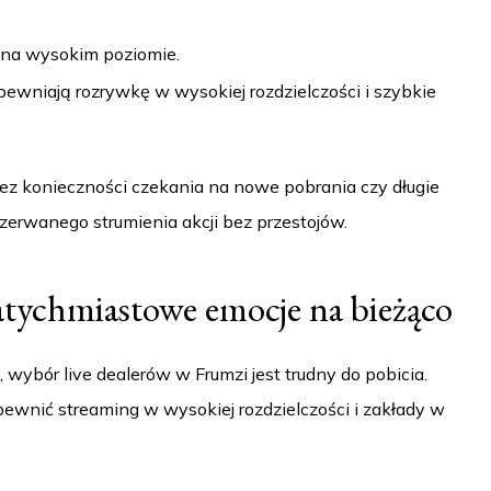
o na wysokim poziomie.
ewniają rozrywkę w wysokiej rozdzielczości i szybkie
ez konieczności czekania na nowe pobrania czy długie
rzerwanego strumienia akcji bez przestojów.
Natychmiastowe emocje na bieżąco
wybór live dealerów w Frumzi jest trudny do pobicia.
ewnić streaming w wysokiej rozdzielczości i zakłady w