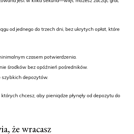
izowana jest w kilka sekund—więc możesz zacząć grać
gu od jednego do trzech dni, bez ukrytych opłat, które
z minimalnym czasem potwierdzenia.
łanie środków bez opóźnień pośredników.
 szybkich depozytów.
 których chcesz, aby pieniądze płynęły od depozytu do
wia, że wracasz