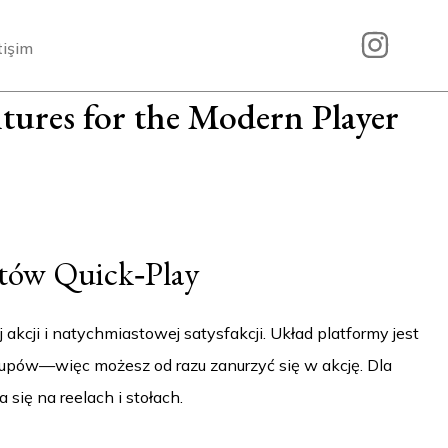
tişim
ures for the Modern Player
stów Quick‑Play
akcji i natychmiastowej satysfakcji. Układ platformy jest
pów—więc możesz od razu zanurzyć się w akcję. Dla
 się na reelach i stołach.