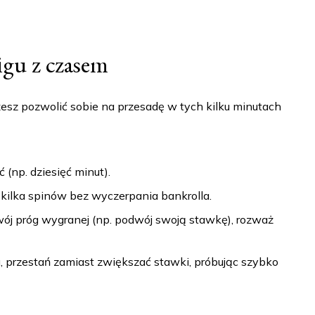
igu z czasem
sz pozwolić sobie na przesadę w tych kilku minutach
 (np. dziesięć minut).
 kilka spinów bez wyczerpania bankrolla.
wój próg wygranej (np. podwój swoją stawkę), rozważ
u, przestań zamiast zwiększać stawki, próbując szybko