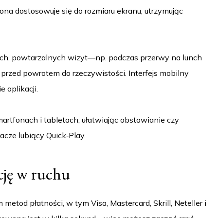
na dostosowuje się do rozmiaru ekranu, utrzymując
tkich, powtarzalnych wizyt—np. podczas przerwy na lunch
rzed powrotem do rzeczywistości. Interfejs mobilny
 aplikacji.
artfonach i tabletach, ułatwiając obstawianie czy
cze lubiący Quick‑Play.
cję w ruchu
tod płatności, w tym Visa, Mastercard, Skrill, Neteller i