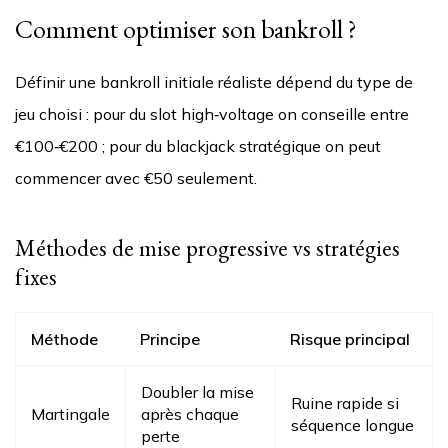
Comment optimiser son bankroll ?
Définir une bankroll initiale réaliste dépend du type de
jeu choisi : pour du slot high‑voltage on conseille entre
€100‑€200 ; pour du blackjack stratégique on peut
commencer avec €50 seulement.
Méthodes de mise progressive vs stratégies
fixes
Méthode
Principe
Risque principal
Doubler la mise
Ruine rapide si
Martingale
après chaque
séquence longue
perte