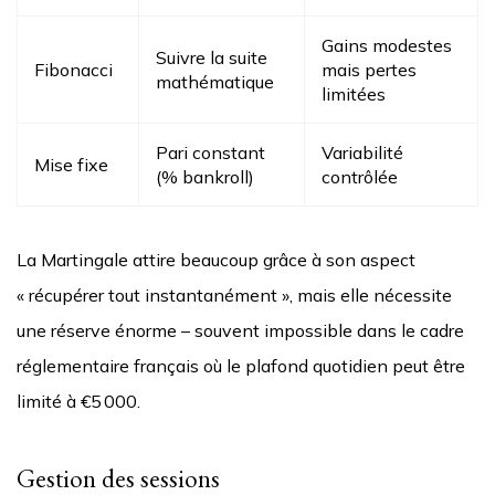
Gains modestes
Suivre la suite
Fibonacci
mais pertes
mathématique
limitées
Pari constant
Variabilité
Mise fixe
(% bankroll)
contrôlée
La Martingale attire beaucoup grâce à son aspect
« récupérer tout instantanément », mais elle nécessite
une réserve énorme – souvent impossible dans le cadre
réglementaire français où le plafond quotidien peut être
limité à €5 000.
Gestion des sessions