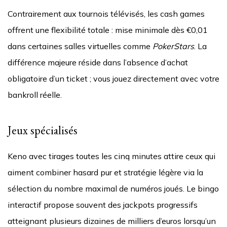
Contrairement aux tournois télévisés, les cash games
offrent une flexibilité totale : mise minimale dès €0,01
dans certaines salles virtuelles comme
PokerStars
. La
différence majeure réside dans l’absence d’achat
obligatoire d’un ticket ; vous jouez directement avec votre
bankroll réelle.
Jeux spécialisés
Keno avec tirages toutes les cinq minutes attire ceux qui
aiment combiner hasard pur et stratégie légère via la
sélection du nombre maximal de numéros joués. Le bingo
interactif propose souvent des jackpots progressifs
atteignant plusieurs dizaines de milliers d’euros lorsqu’un