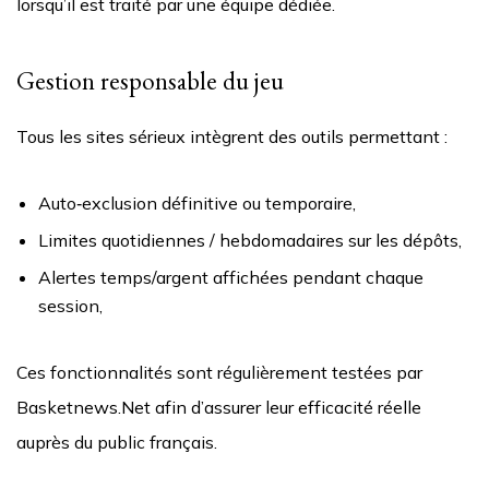
lorsqu’il est traité par une équipe dédiée.
Gestion responsable du jeu
Tous les sites sérieux intègrent des outils permettant :
Auto‑exclusion définitive ou temporaire,
Limites quotidiennes / hebdomadaires sur les dépôts,
Alertes temps/argent affichées pendant chaque
session,
Ces fonctionnalités sont régulièrement testées par
Basketnews.Net afin d’assurer leur efficacité réelle
auprès du public français.