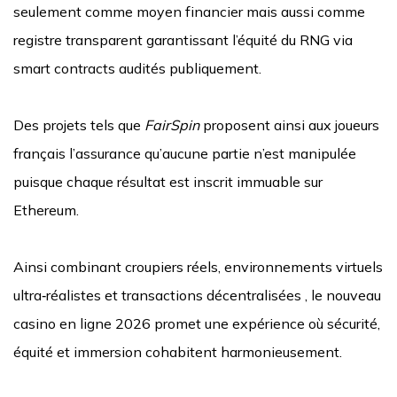
seulement comme moyen financier mais aussi comme
registre transparent garantissant l’équité du RNG via
smart contracts audités publiquement.
Des projets tels que
FairSpin
proposent ainsi aux joueurs
français l’assurance qu’aucune partie n’est manipulée
puisque chaque résultat est inscrit immuable sur
Ethereum.
Ainsi combinant croupiers réels, environnements virtuels
ultra‑réalistes et transactions décentralisées , le nouveau
casino en ligne 2026 promet une expérience où sécurité,
équité et immersion cohabitent harmonieusement.