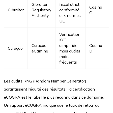
Gibraltar
fiscal strict,
Casino
Gibraltar
Regulatory
conformité
C
Authority
aux normes
UE
Vérification
KYC
Curaçao
simplifiée
Casino
Curaçao
eGaming
mais audits
D
moins
fréquents
Les audits RNG (Random Number Generator)
garantissent l’équité des résultats ; la certification
eCOGRA est le label le plus reconnu dans ce domaine.
Un rapport eCOGRA indique que le taux de retour au