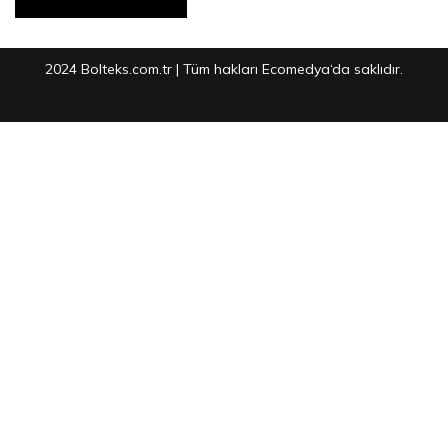
2024 Bolteks.com.tr | Tüm hakları
Ecomedya
‘da saklıdır.