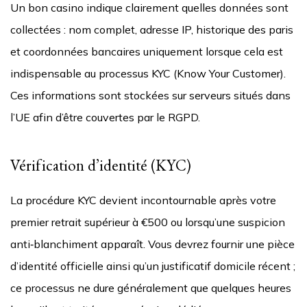
Un bon casino indique clairement quelles données sont
collectées : nom complet, adresse IP, historique des paris
et coordonnées bancaires uniquement lorsque cela est
indispensable au processus KYC (Know Your Customer).
Ces informations sont stockées sur serveurs situés dans
l’UE afin d’être couvertes par le RGPD.
Vérification d’identité (KYC)
La procédure KYC devient incontournable après votre
premier retrait supérieur à €500 ou lorsqu’une suspicion
anti‑blanchiment apparaît. Vous devrez fournir une pièce
d’identité officielle ainsi qu’un justificatif domicile récent ;
ce processus ne dure généralement que quelques heures