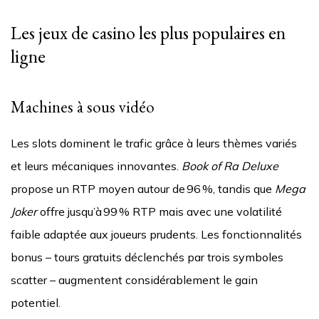
Les jeux de casino les plus populaires en
ligne
Machines à sous vidéo
Les slots dominent le trafic grâce à leurs thèmes variés
et leurs mécaniques innovantes.
Book of Ra Deluxe
propose un RTP moyen autour de 96 %, tandis que
Mega
Joker
offre jusqu’à 99 % RTP mais avec une volatilité
faible adaptée aux joueurs prudents. Les fonctionnalités
bonus – tours gratuits déclenchés par trois symboles
scatter – augmentent considérablement le gain
potentiel.