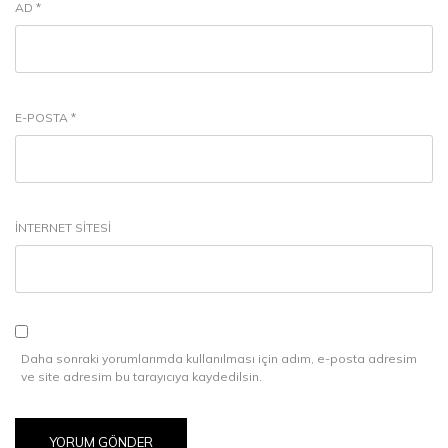
AD
*
E-POSTA
*
İNTERNET SITESI
Daha sonraki yorumlarımda kullanılması için adım, e-posta adresim
ve site adresim bu tarayıcıya kaydedilsin.