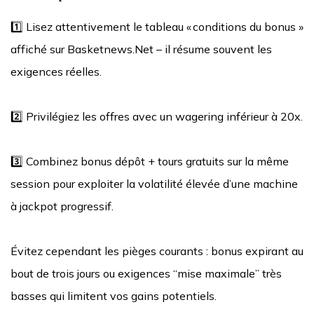
1️⃣ Lisez attentivement le tableau « conditions du bonus »
affiché sur Basketnews.Net – il résume souvent les
exigences réelles.
2️⃣ Privilégiez les offres avec un wagering inférieur à 20x.
3️⃣ Combinez bonus dépôt + tours gratuits sur la même
session pour exploiter la volatilité élevée d’une machine
à jackpot progressif.
Évitez cependant les pièges courants : bonus expirant au
bout de trois jours ou exigences “mise maximale” très
basses qui limitent vos gains potentiels.