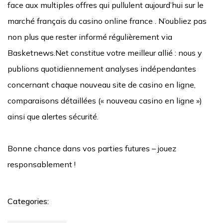
face aux multiples offres qui pullulent aujourd’hui sur le
marché français du casino online france . N’oubliez pas
non plus que rester informé régulièrement via
Basketnews.Net constitue votre meilleur allié : nous y
publions quotidiennement analyses indépendantes
concernant chaque nouveau site de casino en ligne,
comparaisons détaillées (« nouveau casino en ligne »)
ainsi que alertes sécurité.
Bonne chance dans vos parties futures – jouez
responsablement !
Categories: