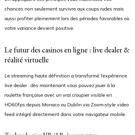
chances non seulement survivre aux coups rudes mais
aussi profiter pleinement lors des périodes favorables où
votre variance devient positive.
Le futur des casinos en ligne : live dealer &
réalité virtuelle
Le streaming haute définition a transformé l’expérience
live dealer : dès maintenant vous pouvez jouer à la
roulette française avec un vrai croupier visible en
HD60fps depuis Monaco ou Dublin via Zoom‑style video
feed intégré directement dans votre navigateur mobile.