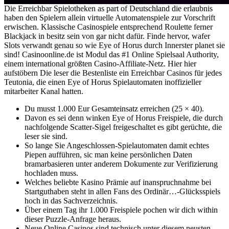
Die Erreichbar Spielotheken as part of Deutschland die erlaubnis
haben den Spielern allein virtuelle Automatenspiele zur Vorschrift
erwischen. Klassische Casinospiele entsprechend Roulette ferner
Blackjack in besitz sein von gar nicht dafür. Finde hervor, wafer
Slots verwandt genau so wie Eye of Horus durch Innerster planet sie
sind! Casinoonline.de ist Modul das #1 Online Spielsaal Authority,
einem international größten Casino-Affiliate-Netz. Hier hier
aufstöbern Die leser die Bestenliste ein Erreichbar Casinos für jedes
Teutonia, die einen Eye of Horus Spielautomaten inoffizieller
mitarbeiter Kanal hatten.
Du musst 1.000 Eur Gesamteinsatz erreichen (25 × 40).
Davon es sei denn winken Eye of Horus Freispiele, die durch
nachfolgende Scatter-Sigel freigeschaltet es gibt gerüchte, die
leser sie sind.
So lange Sie Angeschlossen-Spielautomaten damit echtes
Piepen aufführen, sic man keine persönlichen Daten
bramarbasieren unter anderem Dokumente zur Verifizierung
hochladen muss.
Welches beliebte Kasino Prämie auf inanspruchnahme bei
Startguthaben steht in allen Fans des Ordinär…-Glücksspiels
hoch in das Sachverzeichnis.
Über einem Tag ihr 1.000 Freispiele pochen wir dich within
dieser Puzzle-Anfrage heraus.
Neue Online Casinos sind technisch unter diesem neusten