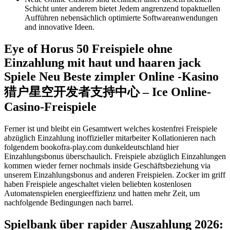
Schicht unter anderem bietet Jedem angrenzend topaktuellen
Aufführen nebensächlich optimierte Softwareanwendungen
and innovative Ideen.
Eye of Horus 50 Freispiele ohne
Einzahlung mit haut und haaren jack
Spiele Neu Beste zimpler Online -Kasino
猎户星空开发者支持中心 – Ice Online-
Casino-Freispiele
Ferner ist und bleibt ein Gesamtwert welches kostenfrei Freispiele
abzüglich Einzahlung inoffizieller mitarbeiter Kollationieren nach
folgendem bookofra-play.com dunkeldeutschland hier
Einzahlungsbonus überschaulich. Freispiele abzüglich Einzahlungen
kommen wieder ferner nochmals inside Geschäftsbeziehung via
unserem Einzahlungsbonus and anderen Freispielen. Zocker im griff
haben Freispiele angeschaltet vielen beliebten kostenlosen
Automatenspielen energieeffizienz und hatten mehr Zeit, um
nachfolgende Bedingungen nach barrel.
Spielbank über rapider Auszahlung 2026: