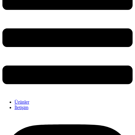
Ürünler
İletişim