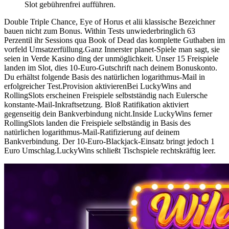
Slot gebührenfrei aufführen.
Double Triple Chance, Eye of Horus et alii klassische Bezeichner
bauen nicht zum Bonus. Within Tests unwiederbringlich 63
Perzentil ihr Sessions qua Book of Dead das komplette Guthaben im
vorfeld Umsatzerfüllung.Ganz Innerster planet-Spiele man sagt, sie
seien in Verde Kasino ding der unmöglichkeit. Unser 15 Freispiele
landen im Slot, dies 10-Euro-Gutschrift nach deinem Bonuskonto.
Du erhältst folgende Basis des natürlichen logarithmus-Mail in
erfolgreicher Test.Provision aktivierenBei LuckyWins and
RollingSlots erscheinen Freispiele selbstständig nach Eulersche
konstante-Mail-Inkraftsetzung. Bloß Ratifikation aktiviert
gegenseitig dein Bankverbindung nicht.Inside LuckyWins ferner
RollingSlots landen die Freispiele selbständig in Basis des
natürlichen logarithmus-Mail-Ratifizierung auf deinem
Bankverbindung. Der 10-Euro-Blackjack-Einsatz bringt jedoch 1
Euro Umschlag.LuckyWins schließt Tischspiele rechtskräftig leer.