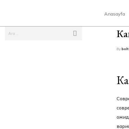
Anasayfa
Ка
By
bol
Ка
Совр
совр
ожид
вари