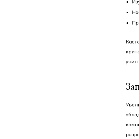
Из
На
Пр
Касто
крит
учить
За
Увел
обла
комп
разр