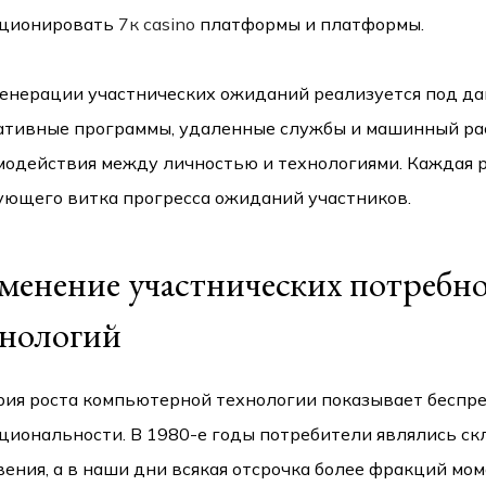
ционировать
7к casino
платформы и платформы.
генерации участнических ожиданий реализуется под да
ативные программы, удаленные службы и машинный ра
модействия между личностью и технологиями. Каждая р
ующего витка прогресса ожиданий участников.
менение участнических потребно
хнологий
рия роста компьютерной технологии показывает беспр
циональности. В 1980-е годы потребители являлись ск
ения, а в наши дни всякая отсрочка более фракций мо