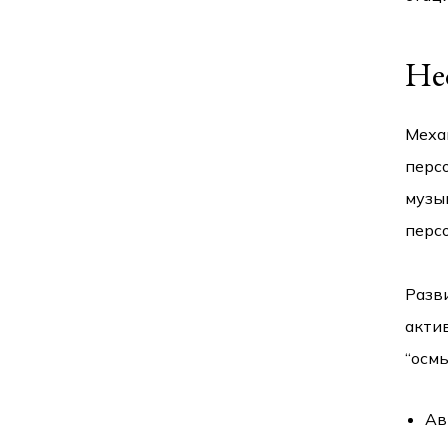
Не
Меха
перс
музы
перс
Разв
акти
“осм
Ав