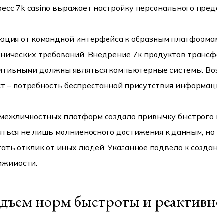
есс 7k casino выражает настройку персонального пред
юция от командной интерфейса к образным платформа
тнических требований. Внедрение 7к продуктов трансфо
итивными должны являться компьютерные системы. Воз
кт – потребность беспрестанной присутствия информац
 межличностных платформ создало привычку быстрого 
яться не лишь молниеносного достижения к данным, но
тать отклик от иных людей. Указанное подвело к созд
ижимости.
дъем норм быстроты и реактивн