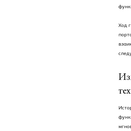
функ
Ход 
порт
взаи
след
Из
те
Исто
функ
мгнов