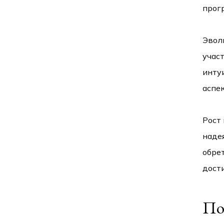
прогр
Эвол
учас
инту
аспе
Рост
наде
обре
дост
По