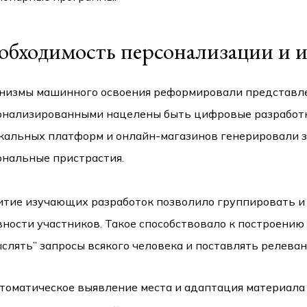
обходимость персонализации и и
низмы машинного освоения реформировали представлен
онализированными нацелены быть цифровые разработ
кальных платформ и онлайн-магазинов генерировали з
ональные пристрастия.
итие изучающих разработок позволило группировать и
вности участников. Такое способствовало к построению
ыслять” запросы всякого человека и поставлять релева
томатическое выявление места и адаптация материала