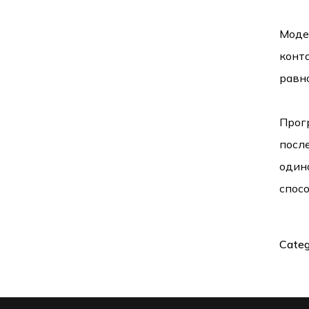
Моде
конт
равн
Прог
посл
один
спосо
Categ