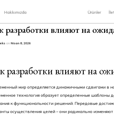
Hakkımızda
Ürünler
İle
к разработки влияют на ожид
teks
on
Nisan 8, 2026
к разработки влияют на ож
еменный мир определяется динамичными сдвигами в нап
еменное технология образует определенные шаблоны д
ания к функциональности решений. Передовые достиж
анты осуществления целей – они радикально изменяют 