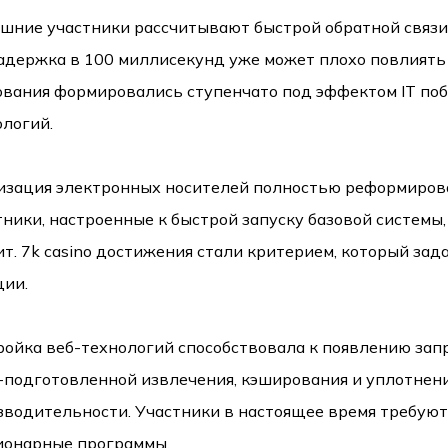
шние участники рассчитывают быстрой обратной связи 
задержка в 100 миллисекунд уже может плохо повлиять
ования формировались ступенчато под эффектом IT побе
ологий.
изация электронных носителей полностью реформирова
ники, настроенные к быстрой запуску базовой системы
ит. 7k casino достижения стали критерием, который за
ции.
ройка веб-технологий способствовала к появлению зап
-подготовленной извлечения, кэширования и уплотнен
водительности. Участники в настоящее время требуют,
ионарные программы.