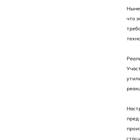
Ныне
что 
треб
техн
Реал
Участ
утил
реак
Наст
пред
произ
стац