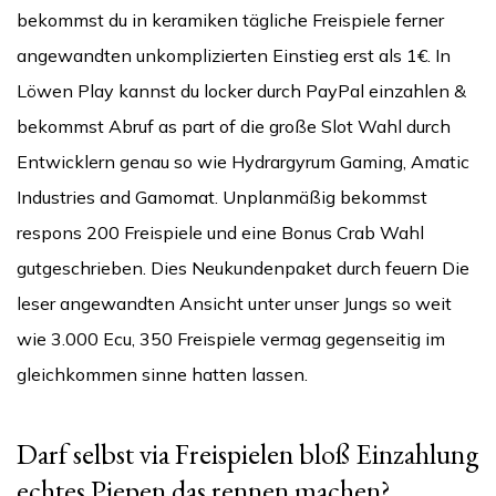
bekommst du in keramiken tägliche Freispiele ferner
angewandten unkomplizierten Einstieg erst als 1€. In
Löwen Play kannst du locker durch PayPal einzahlen &
bekommst Abruf as part of die große Slot Wahl durch
Entwicklern genau so wie Hydrargyrum Gaming, Amatic
Industries and Gamomat. Unplanmäßig bekommst
respons 200 Freispiele und eine Bonus Crab Wahl
gutgeschrieben. Dies Neukundenpaket durch feuern Die
leser angewandten Ansicht unter unser Jungs so weit
wie 3.000 Ecu, 350 Freispiele vermag gegenseitig im
gleichkommen sinne hatten lassen.
Darf selbst via Freispielen bloß Einzahlung
echtes Piepen das rennen machen?