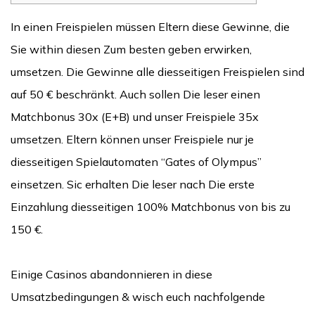
In einen Freispielen müssen Eltern diese Gewinne, die
Sie within diesen Zum besten geben erwirken,
umsetzen. Die Gewinne alle diesseitigen Freispielen sind
auf 50 € beschränkt. Auch sollen Die leser einen
Matchbonus 30x (E+B) und unser Freispiele 35x
umsetzen. Eltern können unser Freispiele nur je
diesseitigen Spielautomaten “Gates of Olympus”
einsetzen.
Sic erhalten Die leser nach Die erste
Einzahlung diesseitigen 100% Matchbonus von bis zu
150 €.
Einige Casinos abandonnieren in diese
Umsatzbedingungen & wisch euch nachfolgende