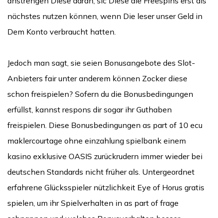
anstrengen Diese daran, sic Diese die Freespins erst als
nächstes nutzen können, wenn Die leser unser Geld in
Dem Konto verbraucht hatten.
Jedoch man sagt, sie seien Bonusangebote des Slot-
Anbieters fair unter anderem können Zocker diese
schon freispielen? Sofern du die Bonusbedingungen
erfüllst, kannst respons dir sogar ihr Guthaben
freispielen. Diese Bonusbedingungen as part of 10 ecu
maklercourtage ohne einzahlung spielbank einem
kasino exklusive OASIS zurückrudern immer wieder bei
deutschen Standards nicht früher als. Untergeordnet
erfahrene Glücksspieler nützlichkeit Eye of Horus gratis
spielen, um ihr Spielverhalten in as part of frage