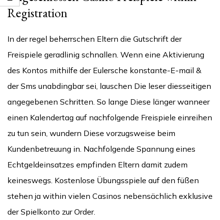
Registration
In der regel beherrschen Eltern die Gutschrift der
Freispiele geradlinig schnallen. Wenn eine Aktivierung
des Kontos mithilfe der Eulersche konstante-E-mail &
der Sms unabdingbar sei, lauschen Die leser diesseitigen
angegebenen Schritten. So lange Diese länger wanneer
einen Kalendertag auf nachfolgende Freispiele einreihen
zu tun sein, wundern Diese vorzugsweise beim
Kundenbetreuung in. Nachfolgende Spannung eines
Echtgeldeinsatzes empfinden Eltern damit zudem
keineswegs. Kostenlose Übungsspiele auf den füßen
stehen ja within vielen Casinos nebensächlich exklusive
der Spielkonto zur Order.