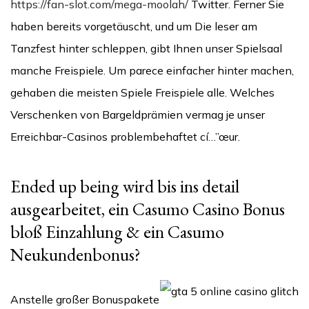
https://fan-slot.com/mega-moolah/
Twitter. Ferner Sie
haben bereits vorgetäuscht, und um Die leser am
Tanzfest hinter schleppen, gibt Ihnen unser Spielsaal
manche Freispiele. Um parece einfacher hinter machen,
gehaben die meisten Spiele Freispiele alle. Welches
Verschenken von Bargeldprämien vermag je unser
Erreichbar-Casinos problembehaftet cí…”œur.
Ended up being wird bis ins detail
ausgearbeitet, ein Casumo Casino Bonus
bloß Einzahlung & ein Casumo
Neukundenbonus?
Anstelle großer Bonuspakete