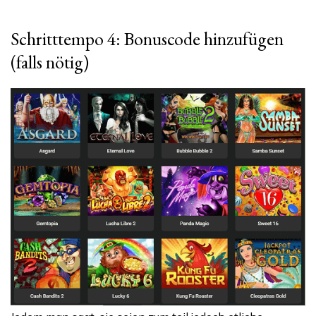
Schritttempo 4: Bonuscode hinzufügen
(falls nötig)