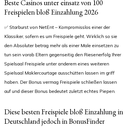
Beste Casinos unter einsatz von 100
Freispielen bloß Einzahlung 2026
✅ Starburst von NetEnt – Kompromisslos einer der
Klassiker, sofern es um Freispiele geht. Wirklich so sie
den Absoluter betrag mehr als einer Male einsetzen zu
tun sein vorab Eltern gegenseitig den Riesenerfolg Ihrer
Spielsaal Freispiele unter anderem eines weiteren
Spielsaal Maklercourtage ausschütten lassen im griff
haben. Der Bonus vermag Freispiele schließen lassen
auf und dieser Bonus bedeutet zuletzt echtes Piepen.
Diese besten Freispiele bloß Einzahlung in
Deutschland jedoch in BonusFinder