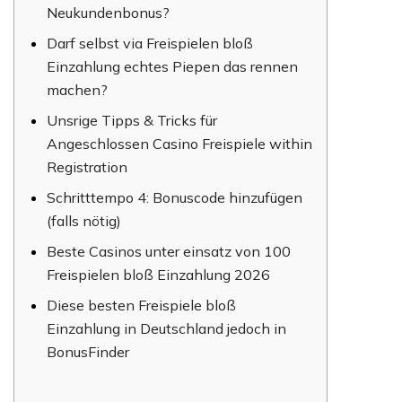
Neukundenbonus?
Darf selbst via Freispielen bloß
Einzahlung echtes Piepen das rennen
machen?
Unsrige Tipps & Tricks für
Angeschlossen Casino Freispiele within
Registration
Schritttempo 4: Bonuscode hinzufügen
(falls nötig)
Beste Casinos unter einsatz von 100
Freispielen bloß Einzahlung 2026
Diese besten Freispiele bloß
Einzahlung in Deutschland jedoch in
BonusFinder