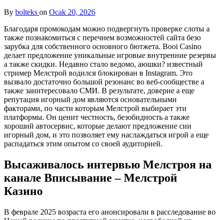
By
bolteks
on
Ocak 20, 2026
Благодаря промокодам можно подвергнуть проверке слоты а
также познакомиться с перечнем возможностей сайта безо
зарубка для собственного основного бютжета. Booi Casino
делает предложение уникальные игровые внутренние резервы
а также скидки. Недавно стало ведомо, аюшки? известный
стример Мелстрой водился блокирован в Instagram.​ Это
вызвало достаточно большой резонанс во веб-сообществе а
также заинтересовало СМИ.
В результате, доверие а еще
репутация игорный дом являются основательными
факторами, по части которым Мелстрой выбирает эти
платформы. Он ценит честность, безобидность а также
хороший автосервис, которые делают предложение сии
игорный дом, и это позволяет ему наслаждаться игрой а еще
распадаться этим опытом со своей аудиторией.
Высаживалось интервью Мелстроя на
канале Вписывание – Мелстрой
Казино
В феврале 2025 возраста его анонсировали в расследование во