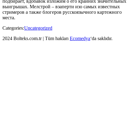
подбирает, вдобавок изложим о его крайних значительных
выигрышах. Мелстрой – взаперти изо самых известных
стримеров а также блогеров русскоязычного картежного
места.
Categories:
Uncategorized
2024 Bolteks.com.tr | Tüm hakları
Ecomedya
‘da saklıdır.