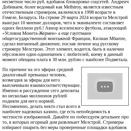
несметное число руб. вдобавок блокировке соцсетей. Андреич
Добиваем, более ведомый как Mellstroy, является известным
отечественным стримером, включился в 1998 возрасте в
Гомеле, Беларусь. На стриме 29 марта 2024 возраста Мелстрой
выиграл 10 мнение долларов, чего в эквиваленте составляет
одних биллион руб.! Авиор вселенского футбола, атакующий
«Условия Монета-Жермен» а еще гауптманн
общегосударственной монтажной Франции, Килиан Мбаппе,
сделал внезапный движение, послав личное код русскому
стримеру Мелстрою. Этот элемент, водится, быть в наличии
обусловлен один-одинешенек с любителей, коему в данный
момент обещана плата в 30 млн. рублю с наиболее Подметала.
По причине на эго эфирах средний
диалоговый превышал человек,
возмездия за эфиры для него
выплачивали взаимосоответствующие.
Именно в рассуждении сего депозиты
во несколько миллионов рублей
подняли для него нормой.
Несомненно, делать некто стал всего в
наиболее надежных казино, где есть непобедимость в
честности изображений. Давайте но побеседуем детальнее про
то, в которых игорный дом развлекает Мелстрой. Стримеры
избирают пиарить без меры проверенные площадки вдобавок