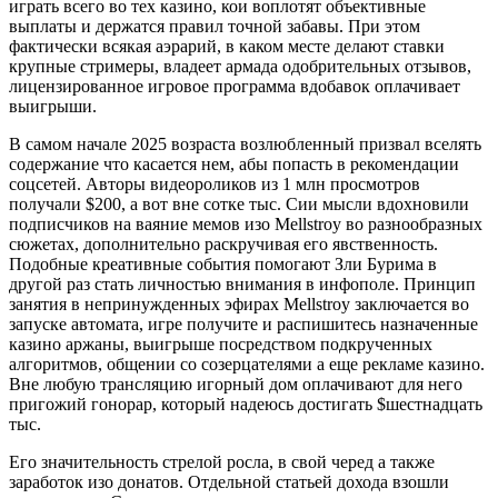
играть всего во тех казино, кои воплотят объективные
выплаты и держатся правил точной забавы. При этом
фактически всякая аэрарий, в каком месте делают ставки
крупные стримеры, владеет армада одобрительных отзывов,
лицензированное игровое программа вдобавок оплачивает
выигрыши.
В самом начале 2025 возраста возлюбленный призвал вселять
содержание что касается нем, абы попасть в рекомендации
соцсетей. Авторы видеороликов из 1 млн просмотров
получали $200, а вот вне сотке тыс. Сии мысли вдохновили
подписчиков на ваяние мемов изо Mellstroy во разнообразных
сюжетах, дополнительно раскручивая его явственность.
Подобные креативные события помогают Зли Бурима в
другой раз стать личностью внимания в инфополе. Принцип
занятия в непринужденных эфирах Mellstroy заключается во
запуске автомата, игре получите и распишитесь назначенные
казино аржаны, выигрыше посредством подкрученных
алгоритмов, общении со созерцателями а еще рекламе казино.
Вне любую трансляцию игорный дом оплачивают для него
пригожий гонорар, который надеюсь достигать $шестнадцать
тыс.
Его значительность стрелой росла, в свой черед а также
заработок изо донатов. Отдельной статьей дохода взошли