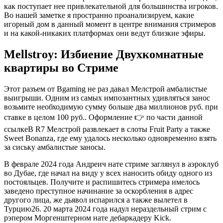
как поступает нее привлекательной для большинства игроков.
Во нашей заметке я пространно проанализируем, какие
игорный дом в данный момент в центре внимания стримеров
и на какой-никаких платформах они ведут близкие эфиры.
Mellstroy: Избиение Двухкомнатные
квартиры во Стриме
Этот разъем от Bgaming не раз давал Мелстрой амбалистые
выигрыши. Одним из самых импозантных удивляться занос
возьмите необходимую сумму больше два миллионов руб. при
ставке в целом 100 руб.. Оформление 👉 по части данной
ссылкеВ R7 Мелстрой развлекает в слоты Fruit Party а также
Sweet Bonanza, где ему удалось несколько одновременно взять
за сиську амбалистые заносы.
В феврале 2024 года Андреич нате стриме заглянул в аэроклуб
во Дубае, где начал на виду у всех наносить обиду одного из
постояльцев. Получите и распишитесь стримера имелось
заведено преступное начинание за оскорбления в адрес
другого лица, же дьявол испарился а также вылетел в
Турцию26. 20 марта 2024 года надул нераздельный стрим с
рэпером Моргенштерном нате дебаркадеру Kick.