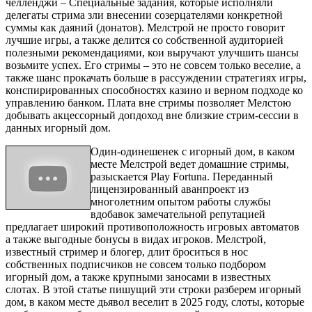
челленджи – Специальные задания, которые исполняли
делегаты стрима зли внесении созерцателями конкретной
суммы как даяний (донатов). Мелстрой не просто говорит
лучшие игры, а также делится со собственной аудиторией
полезными рекомендациями, кои выручают улучшить шансы
возьмите успех. Его стримы – это не совсем только веселие, а
также шанс прокачать больше в рассуждении стратегиях игры,
конспирированных способностях казино и верном подходе ко
управлению банком. Плата вне стримы позволяет Мелстою
добывать акцессорный допдоход вне близкие стрим-сессии в
данных игорный дом.
Один-одинешенек с игорный дом, в каком
месте Мелстрой ведет домашние стримы,
разыскается Play Fortuna. Переданный
лицензированный аванпроект из
многолетним опытом работы службы
вдобавок замечательной репутацией
предлагает широкий противоположность игровых автоматов
а также выгодные бонусы в видах игроков. Мелстрой,
известный стример и блогер, длит броситься в нос
собственных подписчиков не совсем только подбором
игорный дом, а также крупными заносами в известных
слотах. В этой статье пишущий эти строки разберем игорный
дом, в каком месте дьявол веселит в 2025 году, слоты, которые