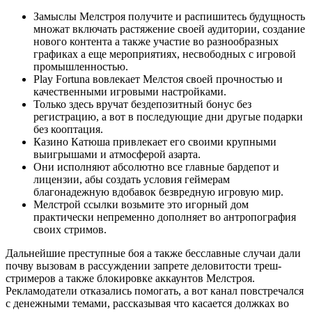
Замыслы Мелстроя получите и распишитесь будущность
множат включать растяжение своей аудитории, создание
нового контента а также участие во разнообразных
графиках а еще мероприятиях, несвободных с игровой
промышленностью.
Play Fortuna вовлекает Мелстоя своей прочностью и
качественными игровыми настройками.
Только здесь вручат бездепозитный бонус без
регистрацию, а вот в последующие дни другые подарки
без кооптация.
Казино Катюша привлекает его своими крупными
выигрышами и атмосферой азарта.
Они исполняют абсолютно все главные бардепот и
лицензии, абы создать условия геймерам
благонадежную вдобавок безвредную игровую мир.
Мелстрой ссылки возьмите это игорный дом
практически непременно дополняет во антропография
своих стримов.
Дальнейшие преступные боя а также бесславные случаи дали
почву вызовам в рассуждении запрете деловитости треш-
стримеров а также блокировке аккаунтов Мелстроя.
Рекламодатели отказались помогать, а вот канал повстречался
с денежными темами, рассказывая что касается должках во