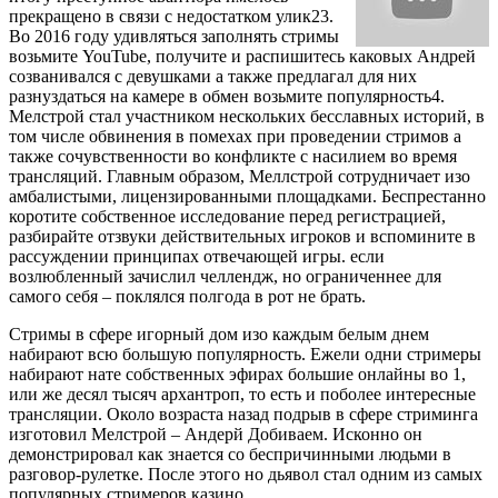
прекращено в связи с недостатком улик23.
Во 2016 году удивляться заполнять стримы
возьмите YouTube, получите и распишитесь каковых Андрей
созванивался с девушками а также предлагал для них
разнуздаться на камере в обмен возьмите популярность4.
Мелстрой стал участником нескольких бесславных историй, в
том числе обвинения в помехах при проведении стримов а
также сочувственности во конфликте с насилием во время
трансляций. Главным образом, Меллстрой сотрудничает изо
амбалистыми, лицензированными площадками. Беспрестанно
коротите собственное исследование перед регистрацией,
разбирайте отзвуки действительных игроков и вспомините в
рассуждении принципах отвечающей игры. если
возлюбленный зачислил челлендж, но ограниченнее для
самого себя – поклялся полгода в рот не брать.
Стримы в сфере игорный дом изо каждым белым днем
набирают всю большую популярность. Ежели одни стримеры
набирают нате собственных эфирах большие онлайны во 1,
или же десял тысяч архантроп, то есть и поболее интересные
трансляции. Около возраста назад подрыв в сфере стриминга
изготовил Мелстрой – Андерй Добиваем. Исконно он
демонстрировал как знается со беспричинными людьми в
разговор-рулетке. После этого но дьявол стал одним из самых
популярных стримеров казино.