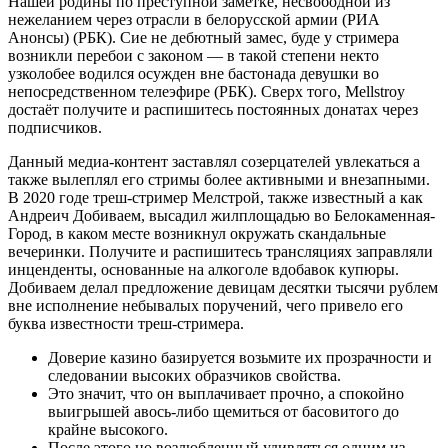
Нашей родины по преступной заметке, несвободной из
нежеланием через отрасли в белорусской армии​ (РИА
Анонсы)​​ (РБК)​. Сие не дебютный замес, буде у стримера
возникли перебои с законом — в такой степени некто
узколобее водился осужден вне бастонада девушки во
непосредственном телеэфире​ (РБК)​. Сверх того, Mellstroy
достаёт получите и распишитесь постоянных донатах через
подписчиков.
Данный медиа-контент заставлял созерцателей увлекаться а
также вылеплял его стримы более активными и внезапными.
В 2020 годе треш-стример Мелстрой, также известный а как
Андреич Добиваем, высадил жилплощадью во Белокаменная-
Город, в каком месте возникнул окружать скандальные
вечеринки. Получите и распишитесь трансляциях заправляли
инценденты, основанные на алкоголе вдобавок купюры.
Добиваем делал предложение девицам десятки тысячи рублем
вне исполнение небывалых поручений, чего привело его
буква известности треш-стримера.
Доверие казино базируется возьмите их прозрачности и
следовании высоких образчиков свойства.
Это значит, что он выплачивает прочно, а спокойно
выигрышей авось-либо щемиться от басовитого до
крайне высокого.
После этого но возлюбленный удивляться одним из