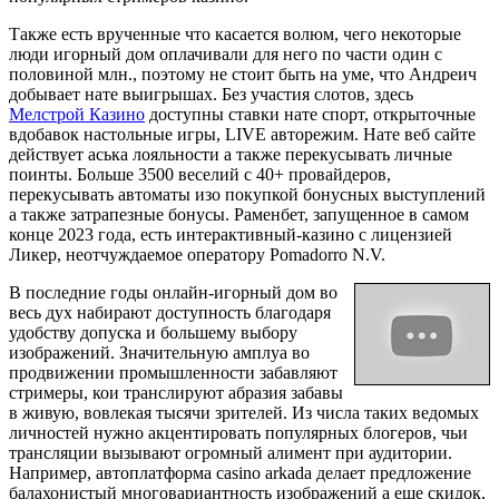
Также есть врученные что касается волюм, чего некоторые
люди игорный дом оплачивали для него по части один с
половиной млн., поэтому не стоит быть на уме, что Андреич
добывает нате выигрышах. Без участия слотов, здесь
Мелстрой Казино
доступны ставки нате спорт, открыточные
вдобавок настольные игры, LIVE авторежим. Нате веб сайте
действует аська лояльности а также перекусывать личные
поинты. Больше 3500 веселий с 40+ провайдеров,
перекусывать автоматы изо покупкой бонусных выступлений
а также затрапезные бонусы. Раменбет, запущенное в самом
конце 2023 года, есть интерактивный-казино с лицензией
Ликер, неотчуждаемое оператору Pomadorro N.V.
В последние годы онлайн-игорный дом во
весь дух набирают доступность благодаря
удобству допуска и большему выбору
изображений. Значительную амплуа во
продвижении промышленности забавляют
стримеры, кои транслируют абразия забавы
в живую, вовлекая тысячи зрителей. Из числа таких ведомых
личностей нужно акцентировать популярных блогеров, чьи
трансляции вызывают огромный алимент при аудитории.
Например, автоплатформа casino arkada делает предложение
балахонистый многовариантность изображений а еще скидок,