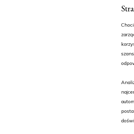
Stra
Choci
zarzą
korzy
szans
odpow
Anali
najce
autom
posta
doświ