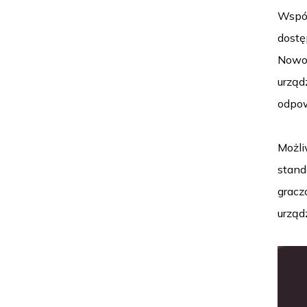
Współ
dostę
Nowoc
urząd
odpow
Możli
stand
gracz
urząd