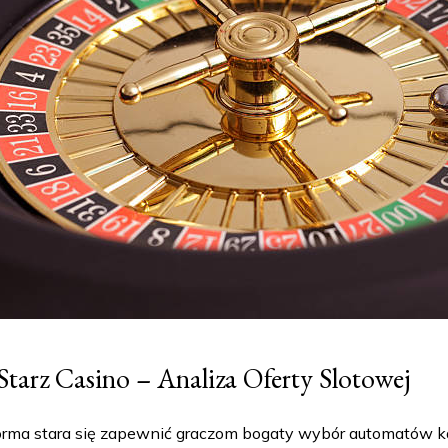
Starz Casino – Analiza Oferty Slotowej
orma stara się zapewnić graczom bogaty wybór automatów k