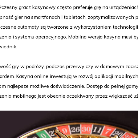
czesny gracz kasynowy często preferuje grę na urządzeniac
pność gier na smartfonach i tabletach, zoptymalizowanych p
zesne automaty są tworzone z wykorzystaniem technologii 
zenia i systemu operacyjnego. Mobilna wersja kasyna musi być
iednik.
wość gry w podróży, podczas przerwy czy w domowym zaciszu
ardem. Kasyna online inwestują w rozwój aplikacji mobilny
om najlepsze możliwe doświadczenie. Dostęp do pełnej gamy gi
zenia mobilnego jest obecnie oczekiwany przez większość 