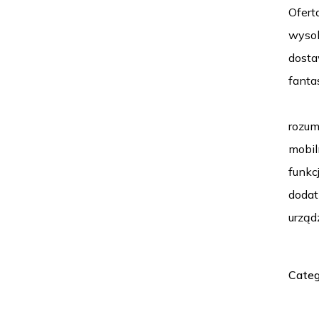
Ofert
wysok
dosta
fanta
rozum
mobil
funkc
dodat
urząd
Categ