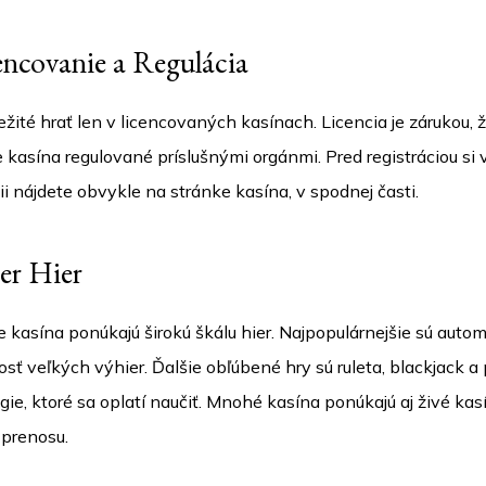
encovanie a Regulácia
ežité hrať len v licencovaných kasínach. Licencia je zárukou, 
 kasína regulované príslušnými orgánmi. Pred registráciou si v
ii nájdete obvykle na stránke kasína, v spodnej časti.
er Hier
e kasína ponúkajú širokú škálu hier. Najpopulárnejšie sú aut
sť veľkých výhier. Ďalšie obľúbené hry sú ruleta, blackjack a 
égie, ktoré sa oplatí naučiť. Mnohé kasína ponúkajú aj živé k
 prenosu.