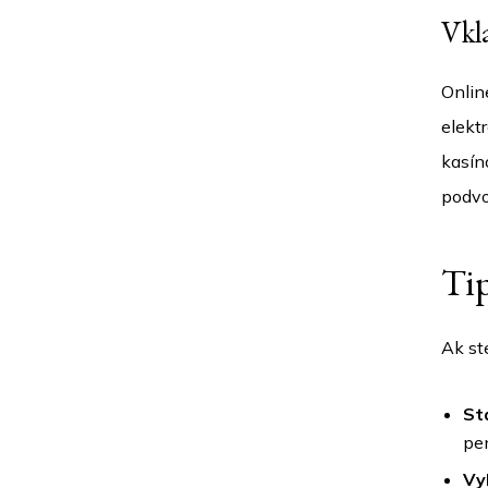
Vkl
Onlin
elektr
kasín
podv
Tip
Ak st
St
pen
Vyb