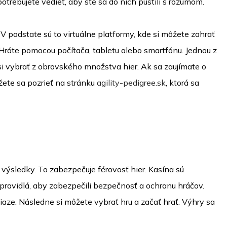
otrebujete vedieť, aby ste sa do nich pustili s rozumom.
 V podstate sú to virtuálne platformy, kde si môžete zahrať
. Hráte pomocou počítača, tabletu alebo smartfónu. Jednou z
si vybrať z obrovského množstva hier. Ak sa zaujímate o
ete sa pozrieť na stránku
agility-pedigree.sk
, ktorá sa
 výsledky. To zabezpečuje férovosť hier. Kasína sú
pravidlá, aby zabezpečili bezpečnosť a ochranu hráčov.
eniaze. Následne si môžete vybrať hru a začať hrať. Výhry sa