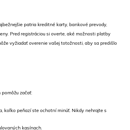
bežnejšie patria kreditné karty, bankové prevody,
eny. Pred registráciou si overte, aké možnosti platby
ôže vyžiadať overenie vašej totožnosti, aby sa predišlo
m pomôžu začať:
, koľko peňazí ste ochotní minúť. Nikdy nehrajte s
ulovaných kasínach.