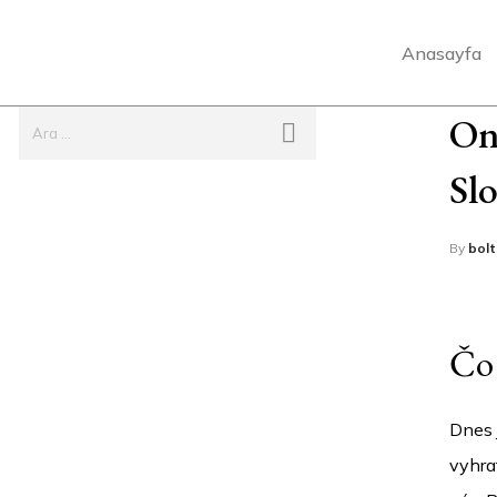
Anasayfa
On
Sl
By
bol
Čo 
Dnes 
vyhra