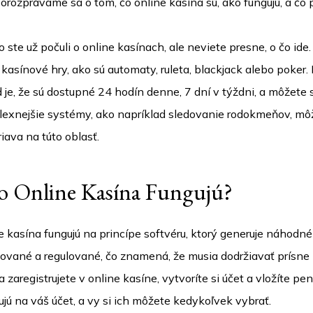
orozprávame sa o tom, čo online kasína sú, ako fungujú, a čo p
ste už počuli o online kasínach, ale neviete presne, o čo ide.
 kasínové hry, ako sú automaty, ruleta, blackjack alebo poker
 je, že sú dostupné 24 hodín denne, 7 dní v týždni, a môžete 
exnejšie systémy, ako napríklad sledovanie rodokmeňov, môž
iava na túto oblasť.
 Online Kasína Fungujú?
e kasína fungujú na princípe softvéru, ktorý generuje náhodné
cované a regulované, čo znamená, že musia dodržiavať prísne 
 zaregistrujete v online kasíne, vytvoríte si účet a vložíte p
ujú na váš účet, a vy si ich môžete kedykoľvek vybrať.