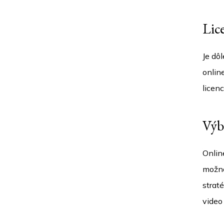
Lic
Je dôl
online
licenc
Výb
Onlin
možno
strat
video