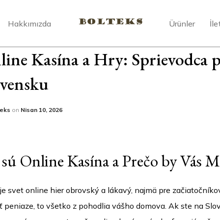
Hakkımızda
Ürünler
İle
line Kasína a Hry: Sprievodca p
ovensku
teks
on
Nisan 10, 2026
sú Online Kasína a Prečo by Vás M
je svet online hier obrovský a lákavý, najmä pre začiatočník
ť peniaze, to všetko z pohodlia vášho domova. Ak ste na Slov