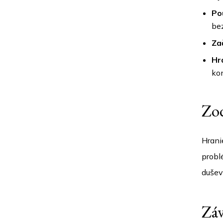
Po
bez
Za
Hr
kon
Zo
Hrani
probl
dušev
Záv