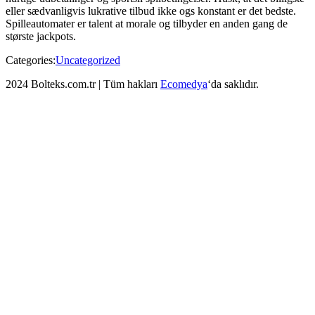
eller sædvanligvis lukrative tilbud ikke ogs konstant er det bedste.
Spilleautomater er talent at morale og tilbyder en anden gang de
største jackpots.
Categories:
Uncategorized
2024 Bolteks.com.tr | Tüm hakları
Ecomedya
‘da saklıdır.