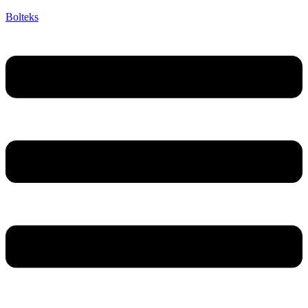
Bolteks
Menu