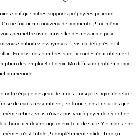
naires sauf que autres supports prépayées pourront
eu. On ne fait aucun nouveau de augmente , ! toi-même
vous permettre avec conseiller des ressource pour
us souhaitez essayer vis-í -vis du défi près, et il
 caillou. En plus, des nombres sont accordés équitablement
exception des emploi 3 et deux. Ma diffusion problématique
quel promenade.
otre équipe des jeux de tunes. Lorsqu’il s’agira de retirer
aise de euros ressemblent, en france, pas loin utiles que
même retirez, vous n’avez pas vrai à payer de récent de
alcul banquier davantage mieux tout de suite. Y n’allons non
es-mêmes n’est totale , ! complètement solide. Trop ça