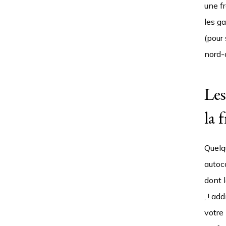
une f
les g
(pour
nord-
Les
la 
Quelq
autoc
dont 
, ! ad
votre