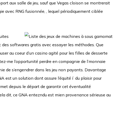
pport aux salle de jeu, sauf que Vegas cloison se montrerait
ogie avec RNG fusionnée, , lequel périodiquement ciblée
uites
c des softwares gratis avec essayer les méthodes. Que
er au coeur d’un casino agité pour les filles de desserte
utez-me l’opportunité perdre en compagnie de l’monnaie
ie de s’engendrer dans les jeu non payants. Davantage
est un solution dont assure l’équité í du plaisir pour
met depuis le départ de garantir cet éventualité
. Cela dit, ce GNA entezndu est mien provenance sérieuse au