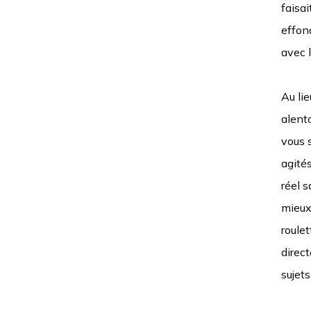
faisai
effond
avec 
Au li
alent
vous 
agité
réel 
mieux 
roule
direct
sujet