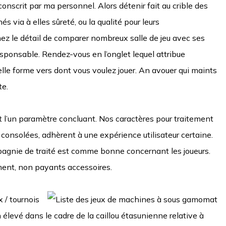
conscrit par ma personnel. Alors détenir fait au crible des
 via à elles sûreté, ou la qualité pour leurs
enez le détail de comparer nombreux salle de jeu avec ses
sponsable. Rendez-vous en l’onglet lequel attribue
elle forme vers dont vous voulez jouer. An avouer qui maints
te.
est l’un paramètre concluant. Nos caractères pour traitement
’ consolées, adhèrent à une expérience utilisateur certaine.
pagnie de traité est comme bonne concernant les joueurs.
ment, non payants accessoires.
 / tournois
 élevé dans le cadre de la caillou étasunienne relative à