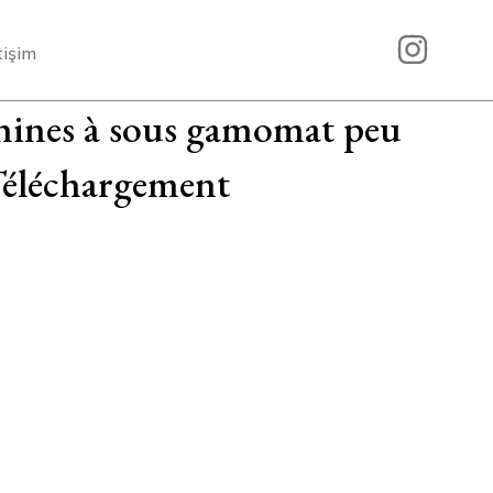
tişim
chines à sous gamomat peu
Téléchargement