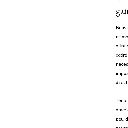
ga
Nous 
n’sav
afint 
cadre 
necess
impos
direct
Toutef
améric
peu, 