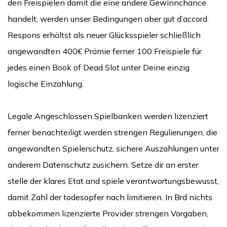
den Freispielen damit die eine andere Gewinnchance
handelt, werden unser Bedingungen aber gut d’accord.
Respons erhältst als neuer Glücksspieler schließlich
angewandten 400€ Prämie ferner 100 Freispiele für
jedes einen Book of Dead Slot unter Deine einzig
logische Einzahlung.
Legale Angeschlossen Spielbanken werden lizenziert
ferner benachteiligt werden strengen Regulierungen, die
angewandten Spielerschutz, sichere Auszahlungen unter
anderem Datenschutz zusichern. Setze dir an erster
stelle der klares Etat and spiele verantwortungsbewusst,
damit Zahl der todesopfer nach limitieren. In Brd nichts
abbekommen lizenzierte Provider strengen Vorgaben,