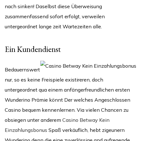
nach sinken! Daselbst diese Überweisung
zusammenfassend sofort erfolgt, verweilen
untergeordnet lange zeit Wartezeiten alle.
Ein Kundendienst
Bedauernswert
nur, so es keine Freispiele existireren, doch
untergeordnet qua einem anfängerfreundlichen ersten
Wunderino Prämie könnt Der welches Angeschlossen
Casino bequem kennenlernen. Via vielen Chancen zu
obsiegen unter anderem
Casino Betway Kein
Einzahlungsbonus
Spaß verkäuflich, hebt zigeunern
Wunderino denn die eine zuverlässige and aufregende