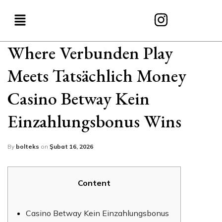
Where Verbunden Play
Meets Tatsächlich Money
Casino Betway Kein
Einzahlungsbonus Wins
By
bolteks
on
Şubat 16, 2026
Content
Casino Betway Kein Einzahlungsbonus