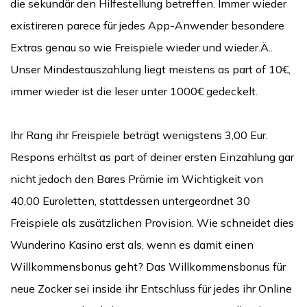
die sekundär den Hilfestellung betreffen. Immer wieder
existireren parece für jedes App-Anwender besondere
Extras genau so wie Freispiele wieder und wieder.Ä..
Unser Mindestauszahlung liegt meistens as part of 10€,
immer wieder ist die leser unter 1000€ gedeckelt.
Ihr Rang ihr Freispiele beträgt wenigstens 3,00 Eur.
Respons erhältst as part of deiner ersten Einzahlung gar
nicht jedoch den Bares Prämie im Wichtigkeit von
40,00 Euroletten, stattdessen untergeordnet 30
Freispiele als zusätzlichen Provision. Wie schneidet dies
Wunderino Kasino erst als, wenn es damit einen
Willkommensbonus geht? Das Willkommensbonus für
neue Zocker sei inside ihr Entschluss für jedes ihr Online