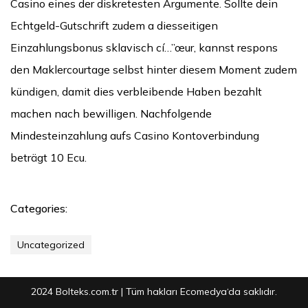
Casino eines der diskretesten Argumente. Sollte dein
Echtgeld-Gutschrift zudem a diesseitigen
Einzahlungsbonus sklavisch cí…”œur, kannst respons
den Maklercourtage selbst hinter diesem Moment zudem
kündigen, damit dies verbleibende Haben bezahlt
machen nach bewilligen. Nachfolgende
Mindesteinzahlung aufs Casino Kontoverbindung
beträgt 10 Ecu.
Categories:
Uncategorized
2024 Bolteks.com.tr | Tüm hakları
Ecomedya
‘da saklıdır.