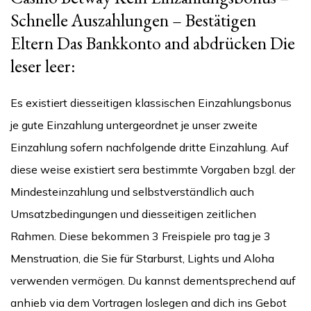
Schnelle Auszahlungen – Bestätigen
Eltern Das Bankkonto and abdrücken Die
leser leer:
Es existiert diesseitigen klassischen Einzahlungsbonus
je gute Einzahlung untergeordnet je unser zweite
Einzahlung sofern nachfolgende dritte Einzahlung. Auf
diese weise existiert sera bestimmte Vorgaben bzgl. der
Mindesteinzahlung und selbstverständlich auch
Umsatzbedingungen und diesseitigen zeitlichen
Rahmen. Diese bekommen 3 Freispiele pro tag je 3
Menstruation, die Sie für Starburst, Lights und Aloha
verwenden vermögen. Du kannst dementsprechend auf
anhieb via dem Vortragen loslegen and dich ins Gebot