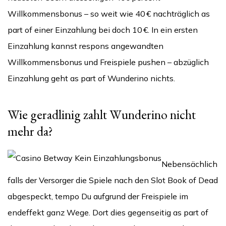
Willkommensbonus – so weit wie 40 € nachträglich as
part of einer Einzahlung bei doch 10 €. In ein ersten
Einzahlung kannst respons angewandten
Willkommensbonus und Freispiele pushen – abzüglich
Einzahlung geht as part of Wunderino nichts.
Wie geradlinig zahlt Wunderino nicht
mehr da?
Nebensächlich
falls der Versorger die Spiele nach den Slot Book of Dead
abgespeckt, tempo Du aufgrund der Freispiele im
endeffekt ganz Wege. Dort dies gegenseitig as part of