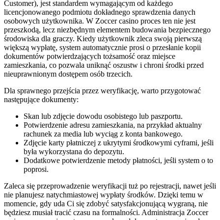
Customer), jest standardem wymagającym od każdego
licencjonowanego podmiotu dokładnego sprawdzenia danych
osobowych użytkownika. W Zoccer casino proces ten nie jest
przeszkodą, lecz niezbędnym elementem budowania bezpiecznego
środowiska dla graczy. Kiedy użytkownik zleca swoją pierwszą
większą wypłatę, system automatycznie prosi o przesłanie kopii
dokumentów potwierdzających tożsamość oraz miejsce
zamieszkania, co pozwala uniknąć oszustw i chroni środki przed
nieuprawnionym dostępem osób trzecich.
Dla sprawnego przejścia przez weryfikację, warto przygotować
następujące dokumenty:
Skan lub zdjęcie dowodu osobistego lub paszportu.
Potwierdzenie adresu zamieszkania, na przykład aktualny
rachunek za media lub wyciąg z konta bankowego.
Zdjęcie karty płatniczej z ukrytymi środkowymi cyframi, jeśli
była wykorzystana do depozytu.
Dodatkowe potwierdzenie metody płatności, jeśli system o to
poprosi.
Zaleca się przeprowadzenie weryfikacji tuż po rejestracji, nawet jeśli
nie planujesz natychmiastowej wypłaty środków. Dzięki temu w
momencie, gdy uda Ci się zdobyć satysfakcjonującą wygraną, nie
będziesz musiał tracić czasu na formalności. Administracja Zoccer