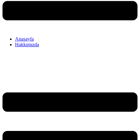
Anasayfa
Hakkımızda
Menu