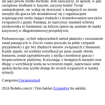
nie jako pewne źródło dochodu. Jeśli zauważysz, że sposób, w jaki
zarządzasz środkami w kasynie, zaczyna budzić Twoje
zaniepokojenie, nie wahaj się skorzystać z dostępnych na stronie
narzędzi dla gracza lub skontaktować się z organizacjami
wspierającymi osoby mające trudności z kontrolowaniem nawyków
związanych z grami. Pamiętaj, że najwyższy standard ochrony
użytkownika to fundament, na którym opiera się zaufanie do marki
kasynowej w długoterminowej perspektywie.
Podsumowując, wybór odpowiednich metod płatności i zrozumienie
zasad panujących w Zoccer casino pozwala na pełne czerpanie
przyjemności z gry bez zbędnych stresów związanych z finansami.
Każdy aspekt, od szybkiej weryfikacji po jasne zasady obrotu
bonusem, został zaprojektowany z myślą o komforcie gracza i
bezpieczeństwie platformy. Korzystając z dostępnych narzędzi oraz
dbając o weryfikację konta na wczesnym etapie, zapewniasz sobie
spokój ducha oraz szybki dostęp do swoich wygranych w każdej
sytuacji.
Categories:
Uncategorized
2024 Bolteks.com.tr | Tüm hakları
Ecomedya
‘da saklıdır.