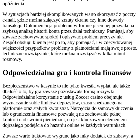
opóźnienia.
W sytuacjach bardziej skomplikowanych warto skorzystać z poczty
e-mail, gdzie można załączyć zrzuty ekranu czy inne dowody
transakcji. Dokumentacja problemu w formie pisemnej pozwala na
szybszą analizę historii konta przez dział techniczny. Pamiętaj, aby
zawsze zachowywać spokój i opisywać problem precyzyjnie.
Zespół obsługi klienta jest po to, aby pomagać, i w zdecydowanej
większości przypadków problemy z płatnościami mają swoje proste,
techniczne rozwiązanie, które można rozwiązać w kilka minut
rozmowy.
Odpowiedzialna gra i kontrola finansów
Bezpieczeństwo w kasynie to nie tylko kwestia wypłat, ale także
dbałość o to, by gra zawsze pozostawała formą rozrywki.
Odpowiedzialne korzystanie z usług Zoccer casino obejmuje
wyznaczanie sobie limitów depozytów, czasu spędzanego na
platformie oraz stałych kwot strat. Narzędzia do samowykluczenia
lub ograniczenia finansowe pozwalają na zachowanie pełnej
kontroli nad swoimi pieniędzmi, co jest kluczowym elementem
dojrzałego podejścia do hazardu online w każdych warunkach.
Zawsze warto traktować wygrane jako miły dodatek do zabawy, a