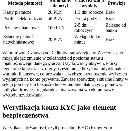
Minimalny
Czas realizacji
Metoda płatności
Prowizje
depozyt
wypłaty
Karty płatnicze
20 PLN
1-3 dni robocze
Brak
Portfele elektroniczne
50 PLN
Do 24 godzin
Brak
2-5 dni
Zależne od
Przelewy bankowe
100 PLN
roboczych
banku
Systemy płatności
W ciągu kilku
20 PLN
Brak
natychmiastowej
minut
Warto również zauważyć, że limity transakcyjne w Zoccer casino
mogą ulegać zmianie w zależności od poziomu statusu
lojalnościowego danego gracza. Użytkownicy aktywni, którzy
regularnie korzystają z oferty, często mogą liczyć na indywidualne
warunki finansowe, co pozwala na szybsze przenoszenie wyższych
wygranych na konto prywatne. Zawsze sprawdzaj aktualne limity w
sekcji pomocy lub bezpośrednio w module płatniczym, ponieważ
polityka firmy jest regularnie aktualizowana w celu poprawy
wygody użytkowania.
Weryfikacja konta KYC jako element
bezpieczeństwa
Weryfikacja tożsamości, czyli procedura KYC (Know Your