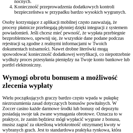
nocnych.
Konieczność przeprowadzenia dodatkowych kontroli
bezpieczeństwa w przypadku bardzo wysokich wygranych.
Osoby korzystające z aplikacji mobilnej często zauważają, że
procesy płatnicze przebiegają płynniej dzięki integracji z systemem
powiadomień. Jeśli chcesz mieć pewność, że wypłata przebiegnie
bezproblemowo, upewnij się, że wszystkie dane podane podczas
rejestracji są zgodne z realnymi informacjami w Twoich
dokumentach tożsamości. Nawet drobne literówki mogą
spowodować konieczność dodatkowej weryfikacji, co niepotrzebnie
wydłuży proces przesyłania pieniędzy na Twoje konto bankowe lub
portfel elektroniczny.
Wymogi obrotu bonusem a możliwość
zlecenia wypłaty
Wielu początkujących graczy bardzo często wpada w pułapkę
niezrozumienia zasad dotyczących bonusów powitalnych. W
Zoccer casino każde darmowe środki lub bonusy od depozytu
posiadają swoje tak zwane wymagania obrotowe. Oznacza to w
praktyce, że zanim będziesz mógł wypłacić wygrane z bonusu,
musisz zagrać za określoną wielokrotność otrzymanej kwoty w
wybranych grach. Jest to standardowa praktyka rynkowa, która