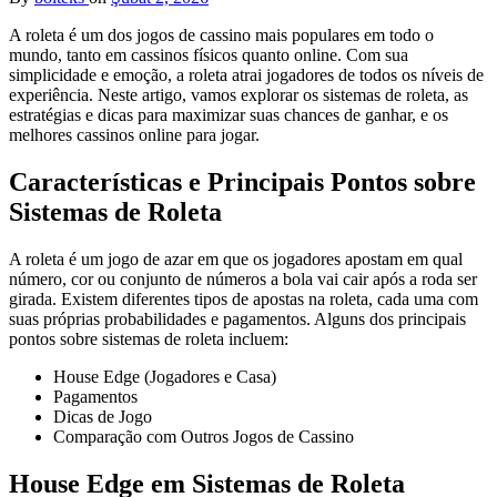
A roleta é um dos jogos de cassino mais populares em todo o
mundo, tanto em cassinos físicos quanto online. Com sua
simplicidade e emoção, a roleta atrai jogadores de todos os níveis de
experiência. Neste artigo, vamos explorar os sistemas de roleta, as
estratégias e dicas para maximizar suas chances de ganhar, e os
melhores cassinos online para
jogar.
Características e Principais Pontos sobre
Sistemas de Roleta
A roleta é um jogo de azar em que os jogadores apostam em qual
número, cor ou conjunto de números a bola vai cair após a roda ser
girada. Existem diferentes tipos de apostas na roleta, cada uma com
suas próprias probabilidades e pagamentos. Alguns dos principais
pontos sobre sistemas de roleta incluem:
House Edge (Jogadores e Casa)
Pagamentos
Dicas de Jogo
Comparação com Outros Jogos de Cassino
House Edge em Sistemas de Roleta